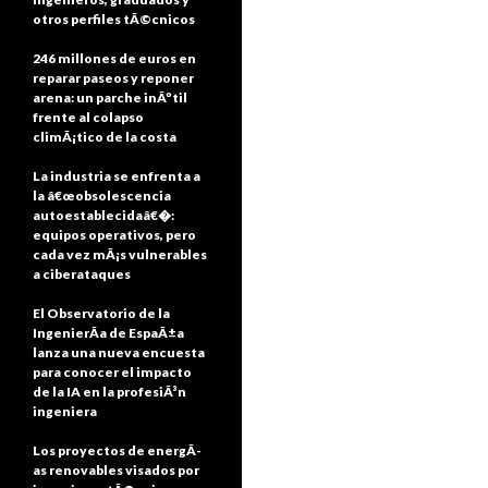
otros perfiles tÃ©cnicos
246 millones de euros en
reparar paseos y reponer
arena: un parche inÃºtil
frente al colapso
climÃ¡tico de la costa
La industria se enfrenta a
la â€œobsolescencia
autoestablecidaâ€�:
equipos operativos, pero
cada vez mÃ¡s vulnerables
a ciberataques
El Observatorio de la
IngenierÃ­a de EspaÃ±a
lanza una nueva encuesta
para conocer el impacto
de la IA en la profesiÃ³n
ingeniera
Los proyectos de energÃ­
as renovables visados por