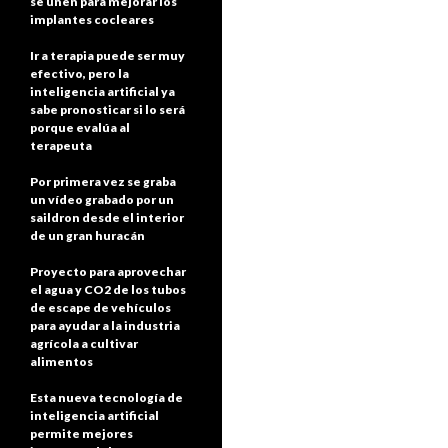
se unen para mejorar los
implantes cocleares
Ir a terapia puede ser muy
efectivo, pero la
inteligencia artificial ya
sabe pronosticar si lo será
porque evalúa al
terapeuta
Por primera vez se graba
un vídeo grabado por un
saildron desde el interior
de un gran huracán
Proyecto para aprovechar
el agua y CO2 de los tubos
de escape de vehículos
para ayudar a la industria
agrícola a cultivar
alimentos
Esta nueva tecnología de
inteligencia artificial
permite mejores