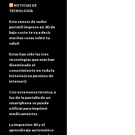
NOTICIAS DE
TECNOLOGÍA
Este sensor de sudor
portátil impreso en 3D de
bajo coste te va a decir
muchas cosas sobre tu
salud
Estas han sido las tres
tecnologías que más han
diseminado el
conocimiento en toda la
historia (con permiso de
internet)
Con esta nueva técnica, a
luz de la pantalla de un
smartphone se puede
utilizar para imprimir
medicamentos
La impresión 3D y el
aprendizaje automático