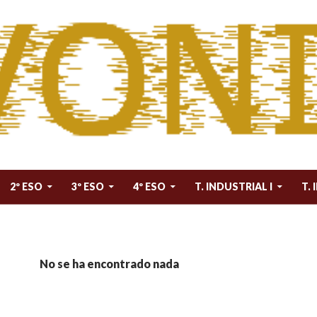
 AL CONTENIDO
2º ESO
3º ESO
4º ESO
T. INDUSTRIAL I
T. 
No se ha encontrado nada