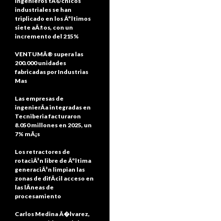
ingenieros tÃ©cnicos
industriales se han
triplicado en los Ãºltimos
siete aÃ±os, con un
incremento del 215%
VENTUMÂ® supera las
200.000 unidades
fabricadas por Industrias
Mas
Las empresas de
ingenierÃ­a integradas en
Tecniberia facturaron
8.050 millones en 2025, un
7% mÃ¡s
Los retractores de
rotaciÃ³n libre de Ãºltima
generaciÃ³n limpian las
zonas de difÃ­cil acceso en
las lÃ­neas de
procesamiento
Carlos Medina Ã�lvarez,