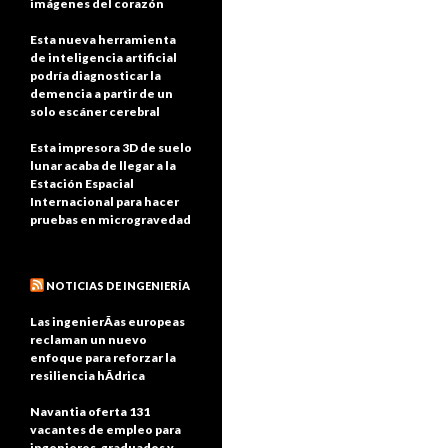
imágenes del corazón
Esta nueva herramienta
de inteligencia artificial
podría diagnosticar la
demencia a partir de un
solo escáner cerebral
Esta impresora 3D de suelo
lunar acaba de llegar a la
Estación Espacial
Internacional para hacer
pruebas en microgravedad
NOTICIAS DE INGENIERÍA
Las ingenierÃ­as europeas
reclaman un nuevo
enfoque para reforzar la
resiliencia hÃ­drica
Navantia oferta 131
vacantes de empleo para
ingenieros, graduados y