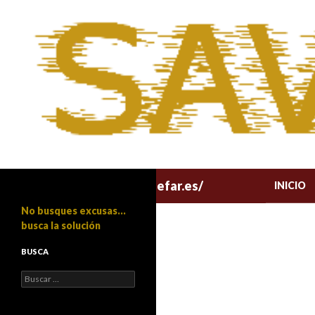
Buscar
SALTAR
https://savonius.iesbinefar.es/
INICIO
No busques excusas…
busca la solución
BUSCA
Buscar: