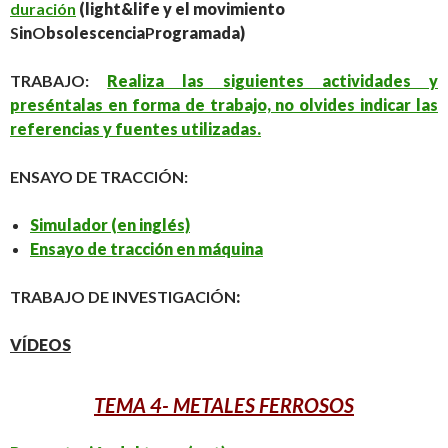
duración
(light&life y el movimiento
S
in
O
bsolescencia
P
rogramada)
TRABAJO:
Realiza las siguientes actividades y
preséntalas en forma de trabajo, no olvides indicar las
referencias y fuentes utilizadas.
ENSAYO DE TRACCIÓN:
Simulador (en inglés)
Ensayo de tracción en máquina
TRABAJO DE INVESTIGACIÓN
:
VÍDEOS
TEMA 4- METALES FERROSOS