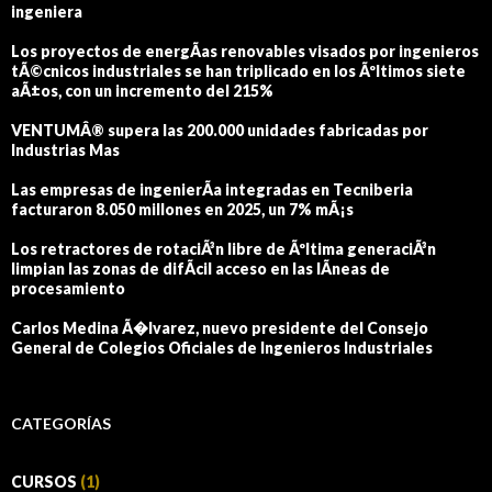
ingeniera
Los proyectos de energÃ­as renovables visados por ingenieros
tÃ©cnicos industriales se han triplicado en los Ãºltimos siete
aÃ±os, con un incremento del 215%
VENTUMÂ® supera las 200.000 unidades fabricadas por
Industrias Mas
Las empresas de ingenierÃ­a integradas en Tecniberia
facturaron 8.050 millones en 2025, un 7% mÃ¡s
Los retractores de rotaciÃ³n libre de Ãºltima generaciÃ³n
limpian las zonas de difÃ­cil acceso en las lÃ­neas de
procesamiento
Carlos Medina Ã�lvarez, nuevo presidente del Consejo
General de Colegios Oficiales de Ingenieros Industriales
CATEGORÍAS
CURSOS
(1)