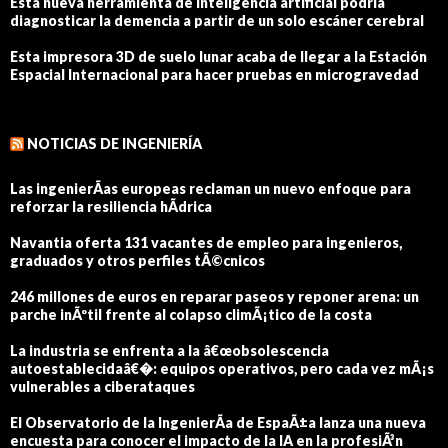
Esta nueva herramienta de inteligencia artificial podría
diagnosticar la demencia a partir de un solo escáner cerebral
Esta impresora 3D de suelo lunar acaba de llegar a la Estación
Espacial Internacional para hacer pruebas en microgravedad
NOTICIAS DE INGENIERÍA
Las ingenierÃ­as europeas reclaman un nuevo enfoque para
reforzar la resiliencia hÃ­drica
Navantia oferta 131 vacantes de empleo para ingenieros,
graduados y otros perfiles tÃ©cnicos
246 millones de euros en reparar paseos y reponer arena: un
parche inÃºtil frente al colapso climÃ¡tico de la costa
La industria se enfrenta a la â€œobsolescencia
autoestablecidaâ€�: equipos operativos, pero cada vez mÃ¡s
vulnerables a ciberataques
El Observatorio de la IngenierÃ­a de EspaÃ±a lanza una nueva
encuesta para conocer el impacto de la IA en la profesiÃ³n