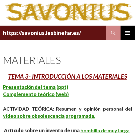
Buscar
https://savonius.iesbinefar.es/
SALTAR
MENÚ
AL
PRINCI
CONTENIDO
MATERIALES
TEMA 3- INTRODUCCIÓN A LOS MATERIALES
Presentación del tema (ppt)
Complemento teórico (web)
ACTIVIDAD TEÓRICA: Resumen y opinión personal del
vídeo sobre obsolescencia programada.
Artículo sobre un invento de una
bombilla de muy larga