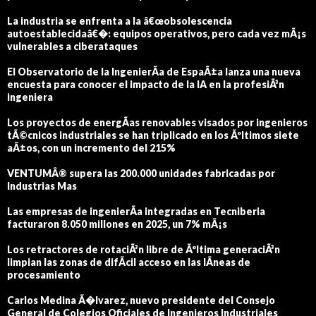
La industria se enfrenta a la â€œobsolescencia
autoestablecidaâ€�: equipos operativos, pero cada vez mÃ¡s
vulnerables a ciberataques
El Observatorio de la IngenierÃ­a de EspaÃ±a lanza una nueva
encuesta para conocer el impacto de la IA en la profesiÃ³n
ingeniera
Los proyectos de energÃ­as renovables visados por ingenieros
tÃ©cnicos industriales se han triplicado en los Ãºltimos siete
aÃ±os, con un incremento del 215%
VENTUMÂ® supera las 200.000 unidades fabricadas por
Industrias Mas
Las empresas de ingenierÃ­a integradas en Tecniberia
facturaron 8.050 millones en 2025, un 7% mÃ¡s
Los retractores de rotaciÃ³n libre de Ãºltima generaciÃ³n
limpian las zonas de difÃ­cil acceso en las lÃ­neas de
procesamiento
Carlos Medina Ã�lvarez, nuevo presidente del Consejo
General de Colegios Oficiales de Ingenieros Industriales