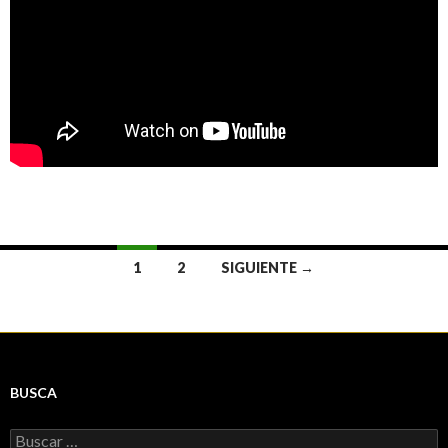
Ir
1
2
SIGUIENTE →
a
las
entradas
BUSCA
Buscar: