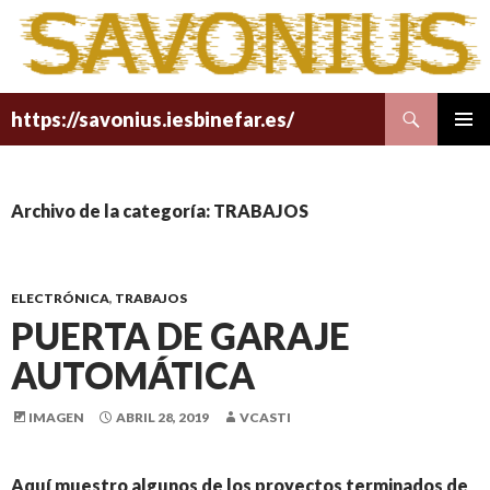
Buscar
https://savonius.iesbinefar.es/
SALTAR
MENÚ
AL
PRINCI
CONTENIDO
Archivo de la categoría: TRABAJOS
ELECTRÓNICA
,
TRABAJOS
PUERTA DE GARAJE
AUTOMÁTICA
IMAGEN
ABRIL 28, 2019
VCASTI
Aquí muestro algunos de los proyectos terminados de