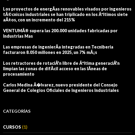
Los proyectos de energÃ­as renovables visados por ingenieros
tÃ©cnicos industriales se han triplicado en los Ãºltimos siete
aÃ±os, con un incremento del 215%
VENTUMÂ® supera las 200.000 unidades fabricadas por
Industrias Mas
Las empresas de ingenierÃ­a integradas en Tecniberia
facturaron 8.050 millones en 2025, un 7% mÃ¡s
Los retractores de rotaciÃ³n libre de Ãºltima generaciÃ³n
limpian las zonas de difÃ­cil acceso en las lÃ­neas de
procesamiento
Carlos Medina Ã�lvarez, nuevo presidente del Consejo
General de Colegios Oficiales de Ingenieros Industriales
CATEGORÍAS
CURSOS
(1)