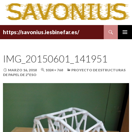
Buscar
https://savonius.iesbinefar.es/
SALTAR
MENÚ
AL
PRINCI
CONTENIDO
IMG_20150601_141951
MARZO 16, 2018
1024 × 768
PROYECTO DE ESTRUCTURAS
DE PAPEL DE 2ºESO