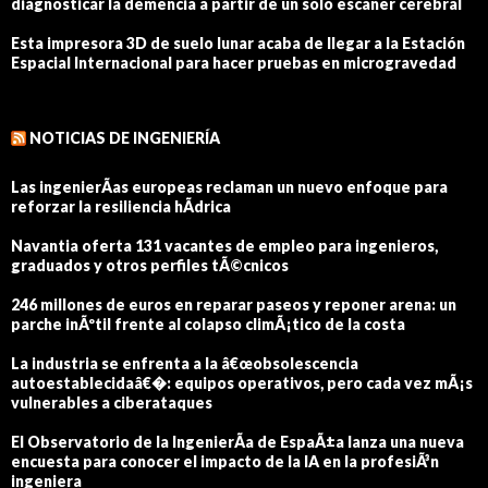
diagnosticar la demencia a partir de un solo escáner cerebral
Esta impresora 3D de suelo lunar acaba de llegar a la Estación
Espacial Internacional para hacer pruebas en microgravedad
NOTICIAS DE INGENIERÍA
Las ingenierÃ­as europeas reclaman un nuevo enfoque para
reforzar la resiliencia hÃ­drica
Navantia oferta 131 vacantes de empleo para ingenieros,
graduados y otros perfiles tÃ©cnicos
246 millones de euros en reparar paseos y reponer arena: un
parche inÃºtil frente al colapso climÃ¡tico de la costa
La industria se enfrenta a la â€œobsolescencia
autoestablecidaâ€�: equipos operativos, pero cada vez mÃ¡s
vulnerables a ciberataques
El Observatorio de la IngenierÃ­a de EspaÃ±a lanza una nueva
encuesta para conocer el impacto de la IA en la profesiÃ³n
ingeniera