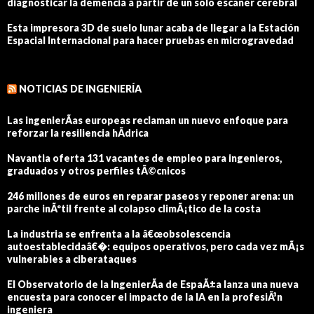
diagnosticar la demencia a partir de un solo escáner cerebral
Esta impresora 3D de suelo lunar acaba de llegar a la Estación
Espacial Internacional para hacer pruebas en microgravedad
NOTICIAS DE INGENIERÍA
Las ingenierÃ­as europeas reclaman un nuevo enfoque para
reforzar la resiliencia hÃ­drica
Navantia oferta 131 vacantes de empleo para ingenieros,
graduados y otros perfiles tÃ©cnicos
246 millones de euros en reparar paseos y reponer arena: un
parche inÃºtil frente al colapso climÃ¡tico de la costa
La industria se enfrenta a la â€œobsolescencia
autoestablecidaâ€�: equipos operativos, pero cada vez mÃ¡s
vulnerables a ciberataques
El Observatorio de la IngenierÃ­a de EspaÃ±a lanza una nueva
encuesta para conocer el impacto de la IA en la profesiÃ³n
ingeniera