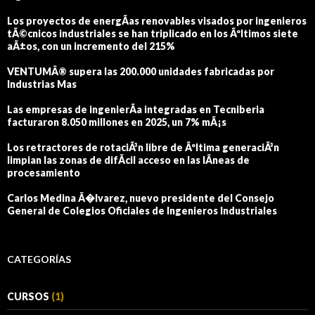
Los proyectos de energÃ­as renovables visados por ingenieros
tÃ©cnicos industriales se han triplicado en los Ãºltimos siete
aÃ±os, con un incremento del 215%
VENTUMÂ® supera las 200.000 unidades fabricadas por
Industrias Mas
Las empresas de ingenierÃ­a integradas en Tecniberia
facturaron 8.050 millones en 2025, un 7% mÃ¡s
Los retractores de rotaciÃ³n libre de Ãºltima generaciÃ³n
limpian las zonas de difÃ­cil acceso en las lÃ­neas de
procesamiento
Carlos Medina Ã�lvarez, nuevo presidente del Consejo
General de Colegios Oficiales de Ingenieros Industriales
CATEGORÍAS
CURSOS
(1)