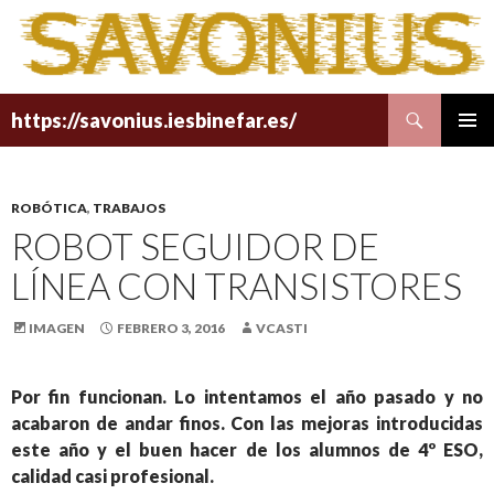
Buscar
https://savonius.iesbinefar.es/
SALTAR
MENÚ
AL
PRINCI
CONTENIDO
ROBÓTICA
,
TRABAJOS
ROBOT SEGUIDOR DE
LÍNEA CON TRANSISTORES
IMAGEN
FEBRERO 3, 2016
VCASTI
Por fin funcionan. Lo intentamos el año pasado y no
acabaron de andar finos. Con las mejoras introducidas
este año y el buen hacer de los alumnos de 4º ESO,
calidad casi profesional.