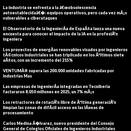
La industria se enfrenta a la â€œobsolescencia
autoestablecidaâ€�: equipos operativos, pero cada vez mÃ¡s
vulnerables a ciberataques
El Observatorio de la IngenierÃ­a de EspaÃ±a lanza una nueva
encuesta para conocer el impacto de la IA en la profesiÃ³n
ingeniera
Los proyectos de energÃ­as renovables visados por ingenieros
tÃ©cnicos industriales se han triplicado en los Ãºltimos siete
aÃ±os, con un incremento del 215%
VENTUMÂ® supera las 200.000 unidades fabricadas por
Industrias Mas
Las empresas de ingenierÃ­a integradas en Tecniberia
facturaron 8.050 millones en 2025, un 7% mÃ¡s
Los retractores de rotaciÃ³n libre de Ãºltima generaciÃ³n
limpian las zonas de difÃ­cil acceso en las lÃ­neas de
procesamiento
Carlos Medina Ã�lvarez, nuevo presidente del Consejo
General de Colegios Oficiales de Ingenieros Industriales