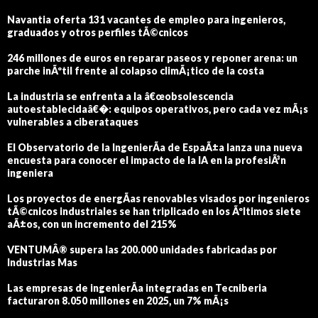
Navantia oferta 131 vacantes de empleo para ingenieros,
graduados y otros perfiles tÃ©cnicos
246 millones de euros en reparar paseos y reponer arena: un
parche inÃºtil frente al colapso climÃ¡tico de la costa
La industria se enfrenta a la â€œobsolescencia
autoestablecidaâ€�: equipos operativos, pero cada vez mÃ¡s
vulnerables a ciberataques
El Observatorio de la IngenierÃ­a de EspaÃ±a lanza una nueva
encuesta para conocer el impacto de la IA en la profesiÃ³n
ingeniera
Los proyectos de energÃ­as renovables visados por ingenieros
tÃ©cnicos industriales se han triplicado en los Ãºltimos siete
aÃ±os, con un incremento del 215%
VENTUMÂ® supera las 200.000 unidades fabricadas por
Industrias Mas
Las empresas de ingenierÃ­a integradas en Tecniberia
facturaron 8.050 millones en 2025, un 7% mÃ¡s