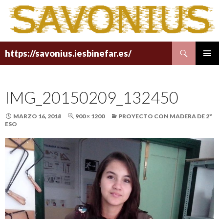
Buscar
https://savonius.iesbinefar.es/
SALTAR
MENÚ
AL
PRINCI
CONTENIDO
IMG_20150209_132450
MARZO 16, 2018
900 × 1200
PROYECTO CON MADERA DE 2º
ESO