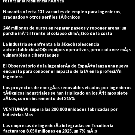
reforzar la resiliencia hÃ­drica
Navantia oferta 131 vacantes de empleo para ingenieros,
graduados y otros perfiles tÃ©cnicos
246 millones de euros en reparar paseos y reponer arena: un
parche inÃºtil frente al colapso climÃ¡tico de la costa
La industria se enfrenta a la â€œobsolescencia
autoestablecidaâ€�: equipos operativos, pero cada vez mÃ¡s
vulnerables a ciberataques
El Observatorio de la IngenierÃ­a de EspaÃ±a lanza una nueva
encuesta para conocer el impacto de la IA en la profesiÃ³n
ingeniera
Los proyectos de energÃ­as renovables visados por ingenieros
tÃ©cnicos industriales se han triplicado en los Ãºltimos siete
aÃ±os, con un incremento del 215%
VENTUMÂ® supera las 200.000 unidades fabricadas por
Industrias Mas
Las empresas de ingenierÃ­a integradas en Tecniberia
facturaron 8.050 millones en 2025, un 7% mÃ¡s